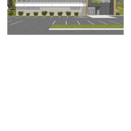
De nouvelles infrastructures pour
Biopterre
29 septembre 2025
La Pocatière, le 29 septembre 2025. – Le ministre
responsable de la Jeunesse et ministre délégué à
l’Économie et aux Petites et Moyennes...
Lire la suite