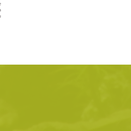
e
a
u