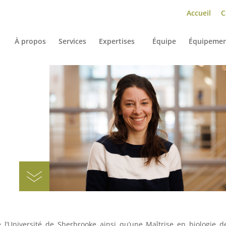
Accueil
C
À propos
Services
Expertises
Équipe
Équipemen
l’Université de Sherbrooke ainsi qu’une Maîtrise en biologie d