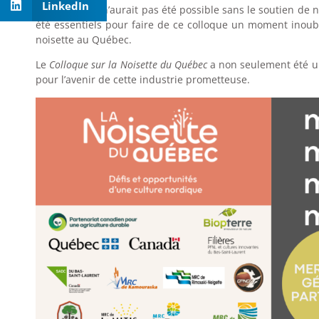
LinkedIn
Un tel succès n’aurait pas été possible sans le soutien de
été essentiels pour faire de ce colloque un moment inoubl
noisette au Québec.
Le
Colloque sur la Noisette du Québec
a non seulement été un
pour l’avenir de cette industrie prometteuse.