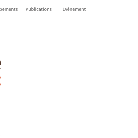
arrières
Nous joindre
ipements
Publications
Événement
-