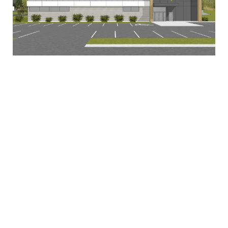
De nouvelles infrastructures pour
Biopterre
29 septembre 2025
La Pocatière, le 29 septembre 2025. – Le ministre
responsable de la Jeunesse et ministre délégué à
l’Économie et aux Petites et Moyennes...
Lire la suite