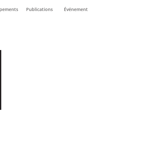
arrières
Nous joindre
ipements
Publications
Événement