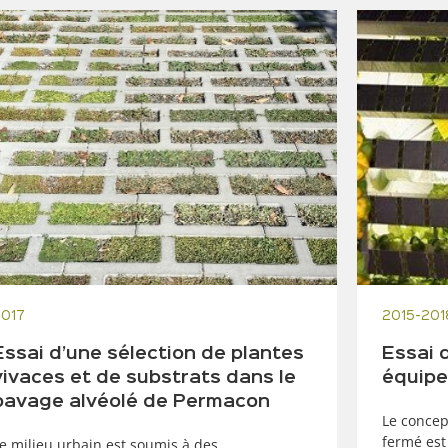
2017
2015-201
Essai d’une sélection de plantes
Essai 
vivaces et de substrats dans le
équipe
pavage alvéolé de Permacon
Le concep
fermé est
e milieu urbain est soumis à des