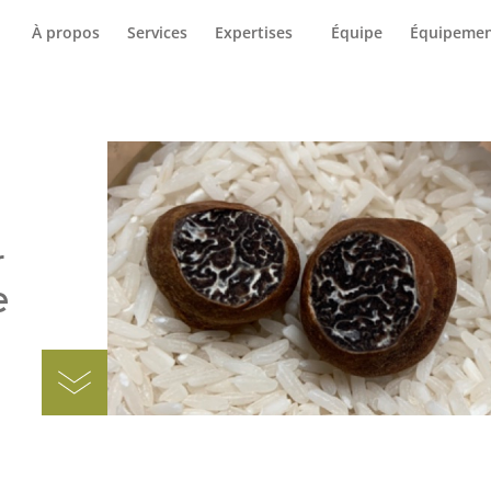
Accueil
C
À propos
Services
Expertises
Équipe
Équipemen
r
e