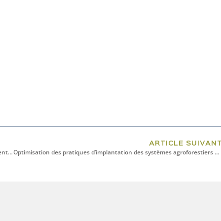
ARTICLE SUIVAN
Utilisation de consortiums de souches fongiques pour le développement de bioprocédés de coloration du bois
Optimisation des pratiques d’implantation des systèmes agroforestiers au Bas-Saint-Laurent dans un contexte de stress hydrique récurrent