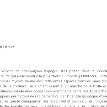
pterre
e espèce de champignon hypogée, très prisée dans le mond
 truffe qui a été vendue la plus chère au monde (3 000 $/kg)! Cett
biose mycorhizienne avec différentes espèces d’arbres, mais trè
 de la produire. Un élément essentiel au marché de la truffe es
culaires ont été développés pour identifier la truffe des Appalache
ppées permettent de rapidement valider l’identité génétique d’un
surer que le champignon désiré soit bel et bien celui qui pousse
fe des Appalaches sera un outil très utile dans la certification ains